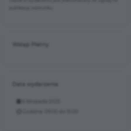
Udział w wydarzeniu jest jednoznaczny ze zgodą na
publikację wizerunku.
Wstęp Płatny
Data wydarzenia
6 listopada 2025
Godzina: 09:00 do 15:00