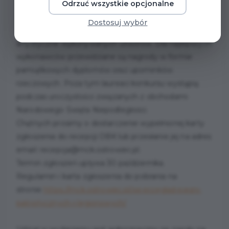
Odrzuć wszystkie opcjonalne
oceniać będzie jury powołane przez Organizatora,
które zwróci uwagę na warsztat wokalny,
Dostosuj wybór
interpretację pieśni, a także ogólne wrażenie
artystyczne wykonywanych utworów. Dla najlepszych
wykonawców przewidziane są nagrody w formie
pamiątkowych dyplomów oraz upominków
rzeczowych. Poza tym laureaci konkursu wystąpią
podczas uroczystości związanych z obchodami
Narodowego Święta Niepodległości.
Chętnych prosimy o dostarczenie wypełnionej karty
zgłoszenia do recepcji OBK lub przesłanie jej na adres
email: recepcja@mck.ostrowiec.pl.
Termin zgłoszeń upływa 30 października.
Regulamin i karta zgłoszenia do pobrania na
stronie
https://mck.ostrowiec.pl/xxi-przeglad-piesni-
patriotycznych-i-legionowych/