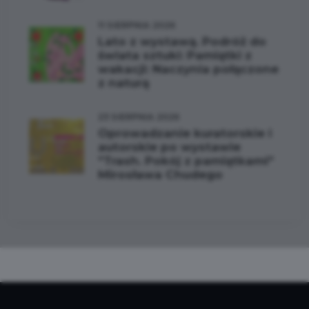
11 SIERPNIA 2026
Lato z wystawą. Podróż do
świata sztuki: Pamiątki z
wakacji: Naczynia połączone
z naturą
23 SIERPNIA 2026
Oprowadzanie kuratorskie i
autorskie po wystawie
"Trash. Pokój z pamiątkami"
Mirosława Chudego