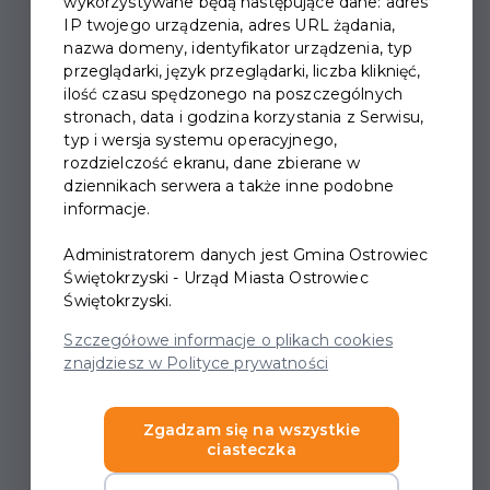
wykorzystywane będą następujące dane: adres
IP twojego urządzenia, adres URL żądania,
nazwa domeny, identyfikator urządzenia, typ
przeglądarki, język przeglądarki, liczba kliknięć,
ilość czasu spędzonego na poszczególnych
stronach, data i godzina korzystania z Serwisu,
XXI PRZEGLĄD PIEŚNI
typ i wersja systemu operacyjnego,
rozdzielczość ekranu, dane zbierane w
PATRIOTYCZNYCH I
dziennikach serwera a także inne podobne
LEGIONOWYCH
informacje.
Administratorem danych jest Gmina Ostrowiec
Miejskie Centrum Kultury w Ostrowcu
Świętokrzyski - Urząd Miasta Ostrowiec
Świętokrzyskim serdecznie zaprasza dzieci i młodzież
Świętokrzyski.
ze szkół podstawowych oraz ponadpodstawowych do
Szczegółowe informacje o plikach cookies
udziału w XXI Przeglądzie Pieśni Patriotycznych i
znajdziesz w Polityce prywatności
Legionowych. Tegoroczna edycja konkursu odbędzie
się w terminie 6 listopada w sali wielofunkcyjnej
Zgadzam się na wszystkie
Miejskiego Centrum Kultury. Przesłuchania
ciasteczka
rozpoczynamy o godz. 9.00.Uczestników Przeglądu