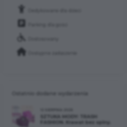
Dedykowane dla dzieci
Parking dla gości
Dostosowany
Dostępne zadaszenie
Ostatnio dodane wydarzenia
12 SIERPNIA 2026
SZTUKA MODY: TRASH
FASHION. Krawat bez spiny.