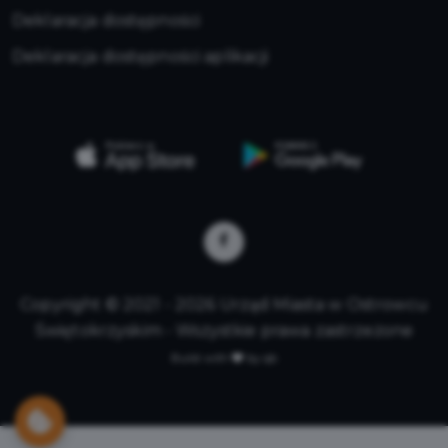
Deklaracja dostępności
Deklaracja dostępności aplikacji
Copyright © 2021 - 2026 Urząd Miasta w Ostrowcu
Świętokrzyskim - Wszystkie prawa zastrzeżone
Build with
by qb