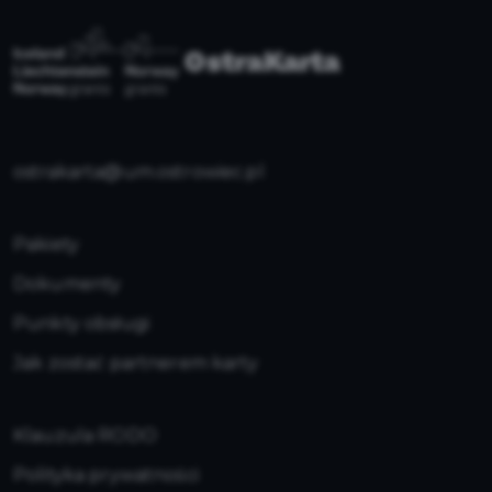
ostrakarta@um.ostrowiec.pl
Pakiety
Dokumenty
Punkty obsługi
Jak zostać partnerem karty
Klauzula RODO
Polityka prywatności