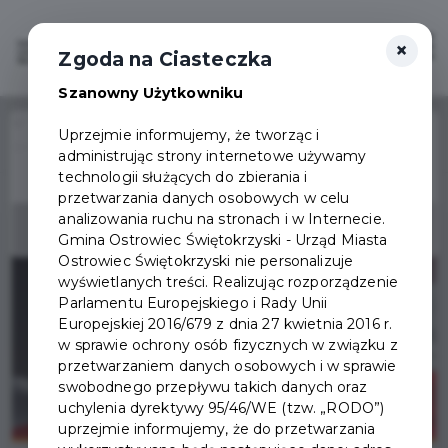
×
Zaloguj
Otwór
Zgoda na Ciasteczka
Szanowny Użytkowniku
Home
Wydarzenia
Uprzejmie informujemy, że tworząc i
XXI PRZEGLĄD PIEŚNI PATRIOTYCZNYCH I LEGIONOWYCH
administrując strony internetowe używamy
Wydarzenie już się
technologii służących do zbierania i
zakończyło
przetwarzania danych osobowych w celu
analizowania ruchu na stronach i w Internecie.
Gmina Ostrowiec Świętokrzyski - Urząd Miasta
Ostrowiec Świętokrzyski nie personalizuje
wyświetlanych treści. Realizując rozporządzenie
Parlamentu Europejskiego i Rady Unii
Europejskiej 2016/679 z dnia 27 kwietnia 2016 r.
w sprawie ochrony osób fizycznych w związku z
przetwarzaniem danych osobowych i w sprawie
swobodnego przepływu takich danych oraz
uchylenia dyrektywy 95/46/WE (tzw. „RODO”)
uprzejmie informujemy, że do przetwarzania