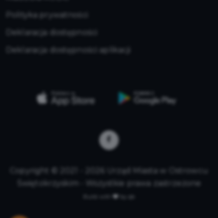
Polityka prywatności
Deklaracja dostępności
Deklaracja dostępności aplikacji
Copyright © 2021 - 2026 Urząd Miasta w Ostrowcu
Świętokrzyskim - Wszystkie prawa zastrzeżone
Build with
by qb