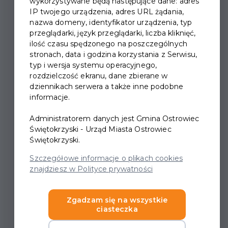
wykorzystywane będą następujące dane: adres
IP twojego urządzenia, adres URL żądania,
nazwa domeny, identyfikator urządzenia, typ
przeglądarki, język przeglądarki, liczba kliknięć,
ilość czasu spędzonego na poszczególnych
stronach, data i godzina korzystania z Serwisu,
XIII OSTROWIECKIE
typ i wersja systemu operacyjnego,
rozdzielczość ekranu, dane zbierane w
SPOTKANIA
dziennikach serwera a także inne podobne
SZEKSPIROWSKIE
informacje.
Administratorem danych jest Gmina Ostrowiec
Serdecznie zapraszamy 26 kwietnia 2025 r., godz.
Świętokrzyski - Urząd Miasta Ostrowiec
18.00na XIII OSTROWIECKIE SPOTKANIA
Świętokrzyski.
SZEKSPIROWSKIE. Tym razem wystąpią dla Państwa
Szczegółowe informacje o plikach cookies
aktorzy rzeszowskiego Teatru Przedmieście.
znajdziesz w Polityce prywatności
„Makbet – głosy z ciemności” to spektakl, który
stawia diagnozę kondycji współczesnego świata.
Zgadzam się na wszystkie
Ostatnie lata, w których żyjemy zaskoczyły i przeraziły
ciasteczka
nas w sposób dotychczas nieznany. Wojna toczy się