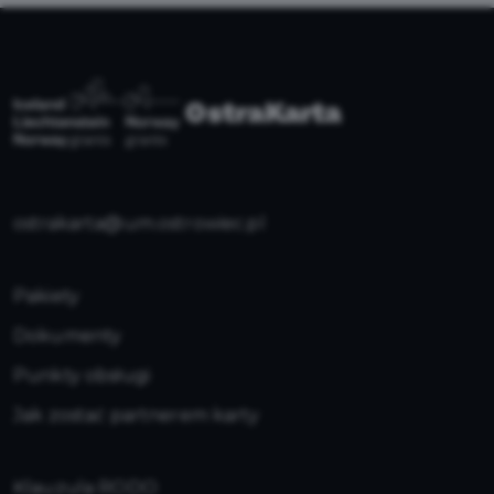
ostrakarta@um.ostrowiec.pl
Pakiety
Dokumenty
Punkty obsługi
Jak zostać partnerem karty
Klauzula RODO