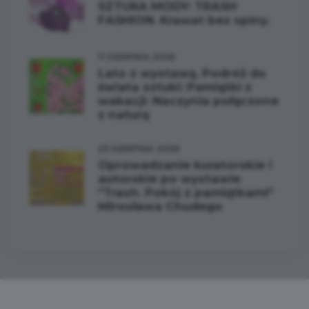
SZTUKA MODY: TRASH
FASHION. Krawat bez spiny.
11 SIERPNIA 2026
Lato z wystawą. Podróż do
świata sztuki: Pamiątki z
wakacji: Naczynia połączone
z naturą
23 SIERPNIA 2026
Oprowadzanie kuratorskie i
autorskie po wystawie
"Trash. Pokój z pamiątkami"
Mirosława Chudego