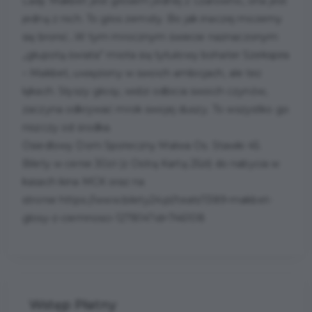
Lady Makbet jest głosem jednej z czarownic, ona jest
jedną z nich. To głos zemsty. Bo jak inaczej możemy
się bronić…W tym mrocznym świecie naznaczonym
„głupotą świata” miota się tytułowy bohater Szekspira
– Makbet, uwięziony w swoich ambicjach, ale też
lękach. Słyszy głosy, widzi odbicia swoich czynów,
zaczyna odkrywać mrok swojej duszy. To wszystko go
niszczy od środka.
Osiedlowy Dom Społeczny Malwa Os. Stawki 45.
Bilety w cenie 30zł (z Ostrą Kartą 25zł) do nabycia w
kasach kina MCK oraz na
stronie https://www.bilety24.pl/teatr/1389-makbet-
glosy-z-ciemnosci-127814?id=746108
Wstęp Płatny