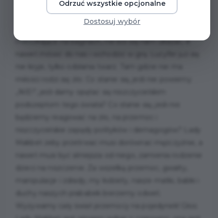
Odrzuć wszystkie opcjonalne
wszędzie, a grzech pychy i choroba ambicji dotyka
niemal wszystkich, nie tylko tytułowego Makbeta.
Dostosuj wybór
Świat na gruzach, świat w ruinie, apokalipsa, zło
mieszkające na bagnach, nie boi się nam ukazać, a
nawet mówić do nas i wchodzić w grę. Lucyfer już się
nie kryje, tylko odsłania twarz. Tam gdzie nie ma
miłości rodzi się zło. Co stanie się, jeśli nie powiemy
„NIE!”, jeśli damy opętać się niszczycielskim
podszeptom tego świata? Co stanie się, jeśli nie
będziemy reagować na zło, na przemoc i
niszczycielskie zapędy polityków i demagogów? Lady
Makbet żeby przetrwać musi dorównać mężczyźnie, a
nawet musi być silniejsza od niego, zamienia rodzenie
dzieci na niszczenie. Za wszelką przemoc, gwałty,
manipulacje i zdrady, my kobiety, nasze matki, babki i
duchy naszych prababek bierzemy odwet.
Wyzywamy cały świat przemocy na pojedynek! Głos