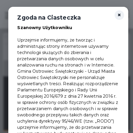
×
Zaloguj
Otwór
Zgoda na Ciasteczka
Szanowny Użytkowniku
Home
Wydarzenia
Uprzejmie informujemy, że tworząc i
XIII OSTROWIECKIE SPOTKANIA SZEKSPIROWSKIE
administrując strony internetowe używamy
Wydarzenie już się
technologii służących do zbierania i
zakończyło
przetwarzania danych osobowych w celu
analizowania ruchu na stronach i w Internecie.
Gmina Ostrowiec Świętokrzyski - Urząd Miasta
Ostrowiec Świętokrzyski nie personalizuje
wyświetlanych treści. Realizując rozporządzenie
Parlamentu Europejskiego i Rady Unii
Europejskiej 2016/679 z dnia 27 kwietnia 2016 r.
w sprawie ochrony osób fizycznych w związku z
przetwarzaniem danych osobowych i w sprawie
swobodnego przepływu takich danych oraz
uchylenia dyrektywy 95/46/WE (tzw. „RODO”)
uprzejmie informujemy, że do przetwarzania