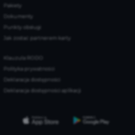
Pakiety
Dokumenty
Punkty obsługi
Jak zostać partnerem karty
Klauzula RODO
Polityka prywatności
Deklaracja dostępności
Deklaracja dostępności aplikacji