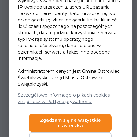
wykorzystywane będą następujące dane: adres
IP twojego urządzenia, adres URL żądania,
nazwa domeny, identyfikator urządzenia, typ
przeglądarki, język przeglądarki, liczba kliknięć,
II OSTROWIECKI
ilość czasu spędzonego na poszczególnych
stronach, data i godzina korzystania z Serwisu,
FESTIWAL CZUŁOŚCI
typ i wersja systemu operacyjnego,
rozdzielczość ekranu, dane zbierane w
Są takie wieczory, które zostają w sercu na długo…
dziennikach serwera a także inne podobne
informacje.
25 maja 2026o godz. 17:00 zapraszamy do Kina
Etiuda w Centrum Tradycji Hutnictwa na wydarzenie,
Administratorem danych jest Gmina Ostrowiec
które poruszy najczulsze struny. Na scenie pojawi się:
Świętokrzyski - Urząd Miasta Ostrowiec
Marcin Januszkiewicz – charyzmatyczny artysta
Świętokrzyski.
młodego pokolenia, znany ze swojej niezwykłej
Szczegółowe informacje o plikach cookies
scenicznej energii i interpretacji, które trafiają prosto
znajdziesz w Polityce prywatności
w emocje. Laureat nagród teatralnych i muzycznych,
który z powodzeniem łączy rockową ekspresję z
Zgadzam się na wszystkie
aktorską wrażliwością. Tego wieczoru zaprezentuje
ciasteczka
projekt: Perfect Lady Pank czyli świeże, poruszające