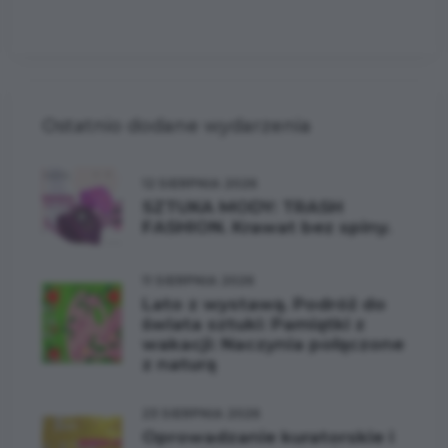
Ostatnio dodane wydarzenia
12 SIERPNIA 2026
SZTUKA MODY: TRASH
FASHION. Krawat bez spiny.
11 SIERPNIA 2026
Lato z wystawą. Podróż do
świata sztuki: Pamiątki z
wakacji: Naczynia połączone
z naturą
23 SIERPNIA 2026
Oprowadzanie kuratorskie i