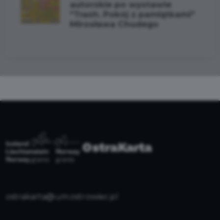
autorskie po wystawie
"Trash. Pokój z pamiątkami"
Mirosława Chudego
ostrakarta@um.ostrowiec.pl