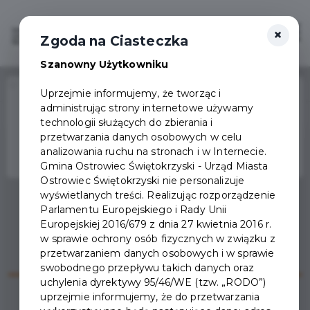
×
Zaloguj
Otwór
Zgoda na Ciasteczka
Szanowny Użytkowniku
Home
Wydarzenia
II OSTROWIECKI FESTIWAL CZUŁOŚCI
Uprzejmie informujemy, że tworząc i
administrując strony internetowe używamy
Wydarzenie już się
technologii służących do zbierania i
zakończyło
przetwarzania danych osobowych w celu
analizowania ruchu na stronach i w Internecie.
Gmina Ostrowiec Świętokrzyski - Urząd Miasta
Ostrowiec Świętokrzyski nie personalizuje
wyświetlanych treści. Realizując rozporządzenie
Parlamentu Europejskiego i Rady Unii
Europejskiej 2016/679 z dnia 27 kwietnia 2016 r.
w sprawie ochrony osób fizycznych w związku z
przetwarzaniem danych osobowych i w sprawie
swobodnego przepływu takich danych oraz
uchylenia dyrektywy 95/46/WE (tzw. „RODO”)
uprzejmie informujemy, że do przetwarzania