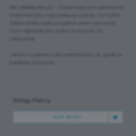
Nie odkładaj decyzji — liczba miejsc jest ograniczona,
a takie koncerty wyprzedają się szybciej, niż myślisz.
Zabierz bliską osobę, przyjdźcie razem i poczujcie,
czym naprawdę jest czułość w muzyce. Do
zobaczenia!
Udział w wydarzeniu jest jednoznaczny ze zgodą na
publikację wizerunku.
Wstęp Płatny
KUP BILET