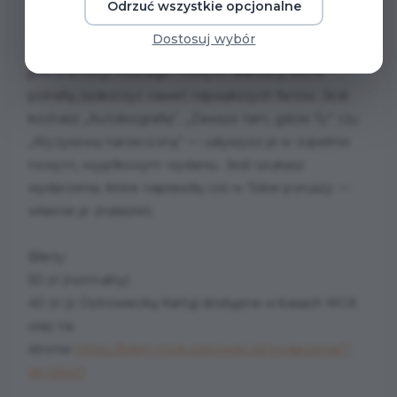
spojrzenie na ponadczasowe przeboje zespołów
Odrzuć wszystkie opcjonalne
Perfect i Lady Pank.
Dostosuj wybór
To nie jest zwykły koncert — to muzyczna podróż
pełna emocji, nostalgii i nowych aranżacji, które
potrafią zaskoczyć nawet największych fanów. Jeśli
kochasz „Autobiografię”, „Zawsze tam, gdzie Ty” czy
„Kryzysową narzeczoną” — usłyszysz je w zupełnie
nowym, wyjątkowym wydaniu. Jeśli szukasz
wydarzenia, które naprawdę coś w Tobie poruszy —
właśnie je znalazłeś.
Bilety:
50 zł (normalny)
40 zł (z Ostrowiecką Kartą) dostępne w kasach MCK
oraz na
stronie
https://bilety.mck.ostrowiec.pl/wydarzenie/?
id=155421