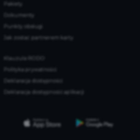
Pakiety
Dokumenty
Punkty obsługi
Jak zostać partnerem karty
Klauzula RODO
Polityka prywatności
Deklaracja dostępności
Deklaracja dostępności aplikacji