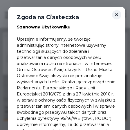
×
Zaloguj
Otwór
Zgoda na Ciasteczka
Szanowny Użytkowniku
Home
Wydarzenia
Daniel Salman- monodram „Marzyciel”
Uprzejmie informujemy, że tworząc i
administrując strony internetowe używamy
Wydarzenie już się
technologii służących do zbierania i
zakończyło
przetwarzania danych osobowych w celu
analizowania ruchu na stronach i w Internecie.
Gmina Ostrowiec Świętokrzyski - Urząd Miasta
Ostrowiec Świętokrzyski nie personalizuje
wyświetlanych treści. Realizując rozporządzenie
Parlamentu Europejskiego i Rady Unii
Europejskiej 2016/679 z dnia 27 kwietnia 2016 r.
w sprawie ochrony osób fizycznych w związku z
przetwarzaniem danych osobowych i w sprawie
swobodnego przepływu takich danych oraz
uchylenia dyrektywy 95/46/WE (tzw. „RODO”)
uprzejmie informujemy, że do przetwarzania