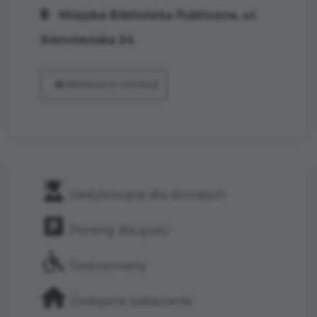
Miejska Biblioteka Publiczna, ul.
Siennieńska 54
NAWIGUJ Z GOOGLE
Dedykowane dla dorosłych
Parking dla gości
Dostosowany
Dostępne zadaszenie