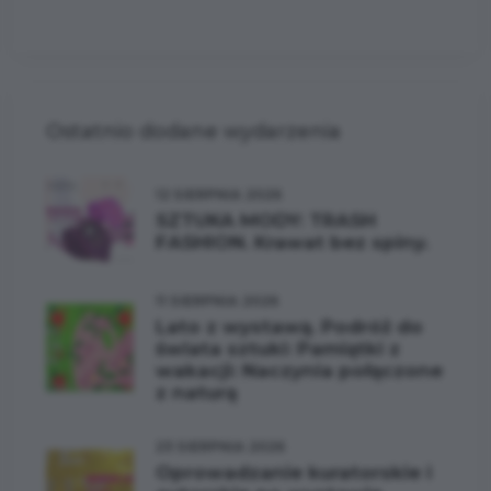
Ostatnio dodane wydarzenia
12 SIERPNIA 2026
SZTUKA MODY: TRASH
FASHION. Krawat bez spiny.
11 SIERPNIA 2026
Lato z wystawą. Podróż do
świata sztuki: Pamiątki z
wakacji: Naczynia połączone
z naturą
23 SIERPNIA 2026
Oprowadzanie kuratorskie i