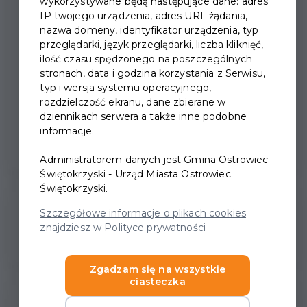
wykorzystywane będą następujące dane: adres
IP twojego urządzenia, adres URL żądania,
nazwa domeny, identyfikator urządzenia, typ
przeglądarki, język przeglądarki, liczba kliknięć,
ilość czasu spędzonego na poszczególnych
DANIEL SALMAN-
stronach, data i godzina korzystania z Serwisu,
MONODRAM
typ i wersja systemu operacyjnego,
rozdzielczość ekranu, dane zbierane w
„MARZYCIEL”
dziennikach serwera a także inne podobne
informacje.
Administratorem danych jest Gmina Ostrowiec
Świętokrzyski - Urząd Miasta Ostrowiec
Świętokrzyski.
Szczegółowe informacje o plikach cookies
Wstęp Bezpłatny
znajdziesz w Polityce prywatności
Zgadzam się na wszystkie
ciasteczka