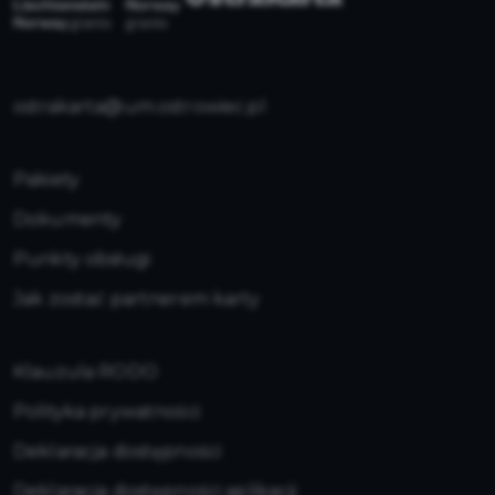
ostrakarta@um.ostrowiec.pl
Pakiety
Dokumenty
Punkty obsługi
Jak zostać partnerem karty
Klauzula RODO
Polityka prywatności
Deklaracja dostępności
Deklaracja dostępności aplikacji