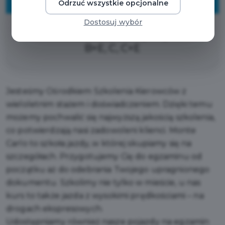
ZNIŻKI
Odrzuć wszystkie opcjonalne
Dostosuj wybór
5% zniżki na kurs prawa jazdy kat. B,
B+E, C, C+E
Jesteśmy Ośrodkiem Szkolenia Kierowców z
wieloletnim stażem i doświadczeniem. Dzięki temu
możemy pochwalić się najwyższą jakością szkolenia,
co potwierdzają nasi zadowoleni klienci. Monte
Carlo to szkoła jazdy, w której skupiamy się na
szczegółach. Przygotujemy Cię do egzaminu od
początku aż do odebrania Twojego upragnionego
dokumentu. Szkolimy nie tylko w mieście, u nas
kurs to także jazda z wysokimi prędkościami – na
drogach ekspresowych.
Udostępniamy również nasze pojazdy na egzamin