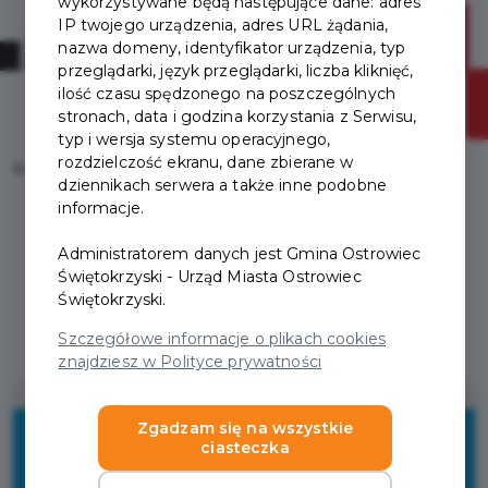
wykorzystywane będą następujące dane: adres
IP twojego urządzenia, adres URL żądania,
nazwa domeny, identyfikator urządzenia, typ
przeglądarki, język przeglądarki, liczba kliknięć,
ilość czasu spędzonego na poszczególnych
stronach, data i godzina korzystania z Serwisu,
typ i wersja systemu operacyjnego,
rozdzielczość ekranu, dane zbierane w
Home
Oferty
Szkoła Jazdy MONTE-CARLO
dziennikach serwera a także inne podobne
informacje.
Administratorem danych jest Gmina Ostrowiec
Świętokrzyski - Urząd Miasta Ostrowiec
Świętokrzyski.
Regulamin i warunki
Szczegółowe informacje o plikach cookies
znajdziesz w Polityce prywatności
5%
Zgadzam się na wszystkie
ciasteczka