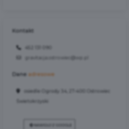
Kontakt
452 131 090
gravitacja.ostrowiec@wp.pl
Dane
adresowe
osiedle Ogrody 34, 27-400 Ostrowiec
Świetokrzyski
NAWIGUJ Z GOOGLE