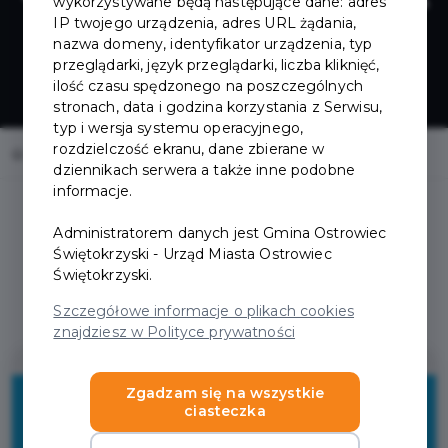
wykorzystywane będą następujące dane: adres
IP twojego urządzenia, adres URL żądania,
nazwa domeny, identyfikator urządzenia, typ
przeglądarki, język przeglądarki, liczba kliknięć,
ilość czasu spędzonego na poszczególnych
stronach, data i godzina korzystania z Serwisu,
typ i wersja systemu operacyjnego,
rozdzielczość ekranu, dane zbierane w
Home
Oferty
GRAVITACJA
dziennikach serwera a także inne podobne
informacje.
Administratorem danych jest Gmina Ostrowiec
Świętokrzyski - Urząd Miasta Ostrowiec
Świętokrzyski.
Regulamin i warunki
Szczegółowe informacje o plikach cookies
znajdziesz w Polityce prywatności
5%
Zgadzam się na wszystkie
ciasteczka