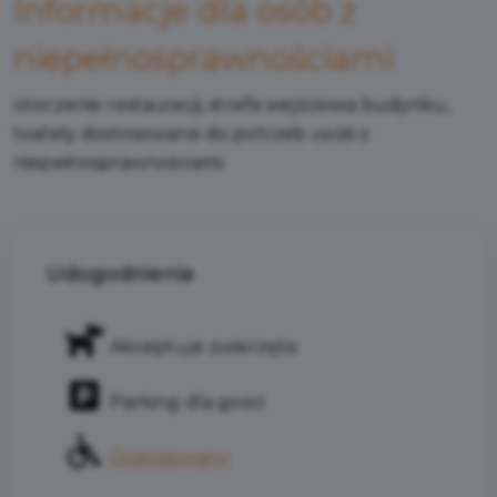
Informacje dla osób z
niepełnosprawnościami
otoczenie restauracji, strefa wejściowa budynku,
toalety dostosowane do potrzeb
osób
z
niepełnosprawnościami
Udogodnienia
Akceptuje zwierzęta
Parking dla gości
Dostosowany