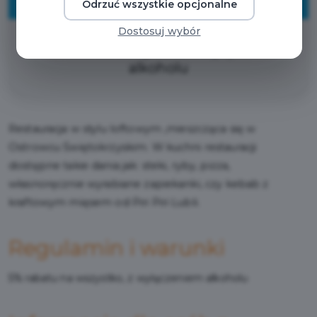
ZNIŻKI
Odrzuć wszystkie opcjonalne
Dostosuj wybór
5% rabatu na wszystko, z wyłączeniem
alkoholu
Restauracja w stylu loftowym ,mieszcząca się w
Ostrowcu Świętokrzyskim. W kuchni restauracji
dostępne takie dania jak: steki, ryby, pizza,
własnoręcznie wyrabiane zapiekanki, czy kebab z
kraftowym mięsem od Piri Piri Lubli.
Regulamin i warunki
5% rabatu na wszystko, z wyłączeniem alkoholu