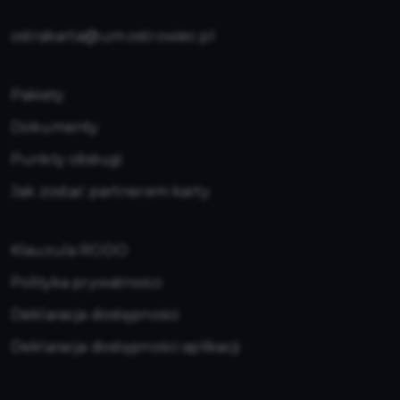
ostrakarta@um.ostrowiec.pl
Pakiety
Dokumenty
Punkty obsługi
Jak zostać partnerem karty
Klauzula RODO
Polityka prywatności
Deklaracja dostępności
Deklaracja dostępności aplikacji