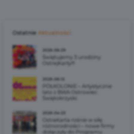
Ostatnie
Aktualności
2026-06-29
Świętujemy 3 urodziny
OstrejKarty!!!
2026-06-12
PÓŁKOLONIE – Artystyczne
lato z BWA Ostrowiec
Świętokrzyski
2026-04-23
OstraKarta rośnie w siłę
różnorodności – nowe firmy
dołączyły do Programu