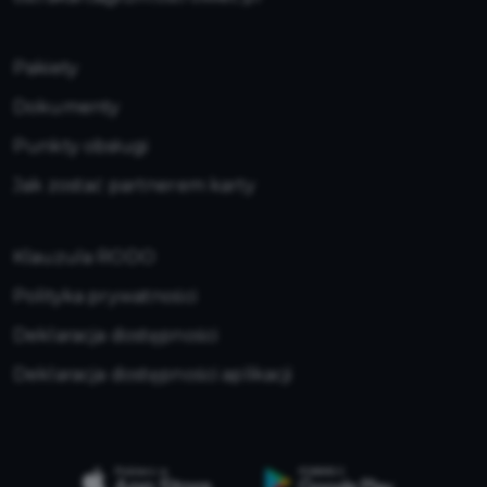
Pakiety
Dokumenty
Punkty obsługi
Jak zostać partnerem karty
Klauzula RODO
Polityka prywatności
Deklaracja dostępności
Deklaracja dostępności aplikacji