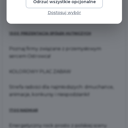
Odrzuć wszystkie opcjonalne
Program wydarzenia:
Dostosuj wybór
7 czerwca 2025 r.
13:00 PREZENTACJA SPÓŁEK HUTNICZYCH
Poznaj firmy związane z przemysłowym
sercem Ostrowca!
KOLOROWY PLAC ZABAW
Strefa radości dla najmłodszych: dmuchańce,
animacje, konkursy i niespodzianki!
17:00 NADMIAR
Energetyczny rock prosto z polskiej sceny