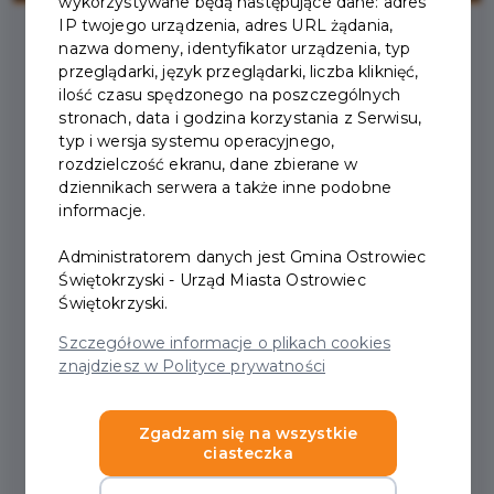
wykorzystywane będą następujące dane: adres
IP twojego urządzenia, adres URL żądania,
nazwa domeny, identyfikator urządzenia, typ
przeglądarki, język przeglądarki, liczba kliknięć,
2025-05-26
ilość czasu spędzonego na poszczególnych
stronach, data i godzina korzystania z Serwisu,
DNI OSTROWCA
typ i wersja systemu operacyjnego,
rozdzielczość ekranu, dane zbierane w
ŚWIĘTOKRZYSKIEGO
dziennikach serwera a także inne podobne
informacje.
2025!!! ZAPRASZAMY
Administratorem danych jest Gmina Ostrowiec
POSIADACZY
Świętokrzyski - Urząd Miasta Ostrowiec
"OSTREJKARTY", DLA
Świętokrzyski.
Szczegółowe informacje o plikach cookies
KTÓRYCH
znajdziesz w Polityce prywatności
PRZEWIDZIANE SĄ MIŁE
NIESPODZIANKI !!!
Zgadzam się na wszystkie
ciasteczka