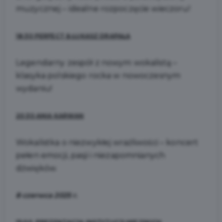
muzycznej – idealne rozpoczęcie wieczoru!
18:30 PERFECT & ŁUKASZ DRAPAŁA
Legendarny zespół z nowym wokalistą –
klasyka polskiego rocka w nowoczesnym
wydaniu!
20:30 ANIA KARWAN
Wokalistka o niezwykłej wrażliwości – koncert
pełen emocji, pasji i niezapomnianych
dźwięków.
8 czerwca 2025 r.