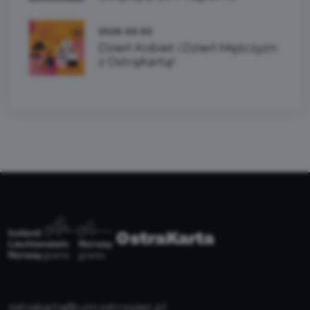
2026-03-02
Dzień Kobiet i Dzień Mężczyzn
z OstrąKartą!
ostrakarta@um.ostrowiec.pl