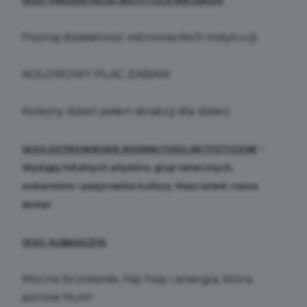
15:00 PREZENTACJA INSTYTUCJI MIEJSKICH
Poznaj działalność ostrowieckich instytucji.
KOLOROWY PLAC ZABAW
Kolejny dzień pełen atrakcji dla dzieci.
-
16:00 OSTROWIECKIE ROZMAITOŚCI ARTYSTYCZNE
Występy lokalnych artystów, grup tanecznych,
wokalistów i pasjonatów kultury. Nasz talent, nasza
duma!
19:30 KUBAŃCZYK
Mocne brzmienie, hip-hop i energia, która
porwie tłum!