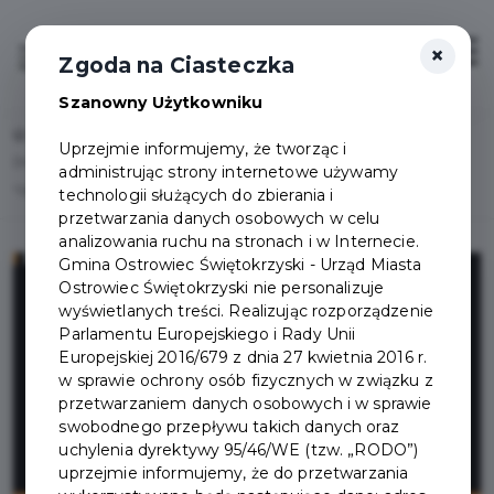
×
Zaloguj
Otwór
Zgoda na Ciasteczka
Szanowny Użytkowniku
Home
Lista aktualności
Uprzejmie informujemy, że tworząc i
Dni Ostrowca Świętokrzyskiego 2025!!! Zapraszamy posiadaczy
administrując strony internetowe używamy
"OstrejKarty", dla których przewidziane są miłe niespodzianki !!!
technologii służących do zbierania i
przetwarzania danych osobowych w celu
analizowania ruchu na stronach i w Internecie.
Gmina Ostrowiec Świętokrzyski - Urząd Miasta
Ostrowiec Świętokrzyski nie personalizuje
wyświetlanych treści. Realizując rozporządzenie
Parlamentu Europejskiego i Rady Unii
Europejskiej 2016/679 z dnia 27 kwietnia 2016 r.
w sprawie ochrony osób fizycznych w związku z
przetwarzaniem danych osobowych i w sprawie
swobodnego przepływu takich danych oraz
uchylenia dyrektywy 95/46/WE (tzw. „RODO”)
uprzejmie informujemy, że do przetwarzania