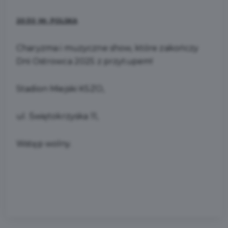
20:30 Mr. POLSKA
Charyzma i muzyczne show, które zakończy
Dni Ostrowca 2025 z przytupem!
Stadion Miejski KSZO,
ul. Świętokrzyska 11,
Wstęp wolny.