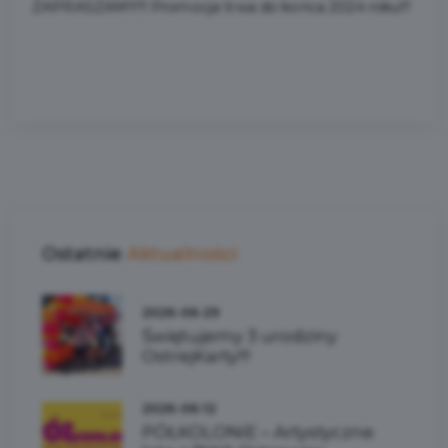
ZAPRASZAMY!!! Promocja trwa do końca 2024 roku!!!
Ostatnie
Aktualności
2026-06-29
Świętujemy 3 urodziny
OstrejKarty!!!
2026-06-12
PÓŁKOLONIE – Artystyczne