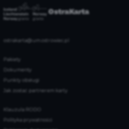
ostrakarta@um.ostrowiec.pl
Pakiety
Dokumenty
Punkty obsługi
Jak zostać partnerem karty
Klauzula RODO
Polityka prywatności