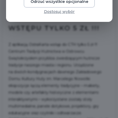
Odrzuć wszystkie opcjonalne
CTH ZAPRASZA !!! DO
Dostosuj wybór
KOŃCA ROKU BILET
WSTĘPU TYLKO 5 ZŁ !!!
Z aplikacją OstraKarta wstęp do CTH tylko 5 zł !!!
Centrum Tradycji Hutnictwa w Ostrowcu
Świętokrzyskim przybliża zwiedzającym hutnicze
tradycje naszego miasta i regionu. Urządzone
na dwóch kondygnacjach dawnego Zakładowego
Domu Kultury Huty im. Marcelego Nowotki
ekspozycje łączą elementy tradycyjne – makiety,
modele czy artefakty historyczne z elementami
interaktywnymi – wykorzystane zostały stoły
multimedialne, panele dotykowe, projektory, gry
edukacyjne oraz czytniki i odtwarzacze.