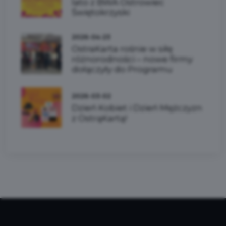
lato z BWA Ostrowiec
Świętokrzyski
2026-04-23
OstraKarta rośnie w siłę
różnorodności – nowe firmy
dołączyły do Programu
2026-03-02
Dzień Kobiet i Dzień Mężczyzn
z OstrąKartą!