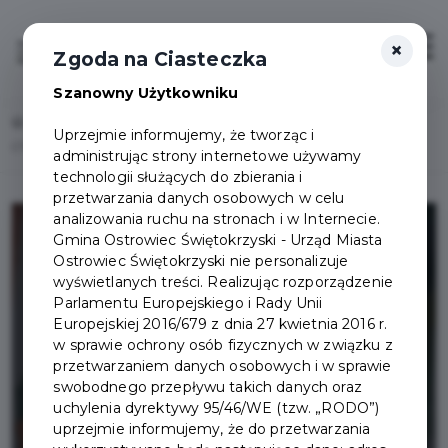
×
Zaloguj
Otwór
Zgoda na Ciasteczka
Szanowny Użytkowniku
Home
Lista aktualności
Uprzejmie informujemy, że tworząc i
CTH zaprasza !!! Do końca roku bilet wstępu tylko 5 zł !!!
administrując strony internetowe używamy
technologii służących do zbierania i
przetwarzania danych osobowych w celu
analizowania ruchu na stronach i w Internecie.
Gmina Ostrowiec Świętokrzyski - Urząd Miasta
Ostrowiec Świętokrzyski nie personalizuje
wyświetlanych treści. Realizując rozporządzenie
Parlamentu Europejskiego i Rady Unii
Europejskiej 2016/679 z dnia 27 kwietnia 2016 r.
w sprawie ochrony osób fizycznych w związku z
przetwarzaniem danych osobowych i w sprawie
swobodnego przepływu takich danych oraz
uchylenia dyrektywy 95/46/WE (tzw. „RODO”)
uprzejmie informujemy, że do przetwarzania